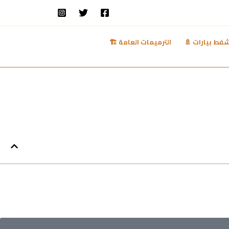
فط بيارات 🚿
الترميمات العامة 🏗️