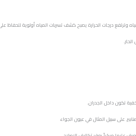
اه وترتفع درجات الحرارة يصبح كشف تسربات المياه أولوية للحفاظ على 
لحار.
فية تكون داخل الجدران.
ابير. على سبيل المثال في عيون الجواء
تعرف عليها مبكراً يوفر تكاليف الإصلاح.