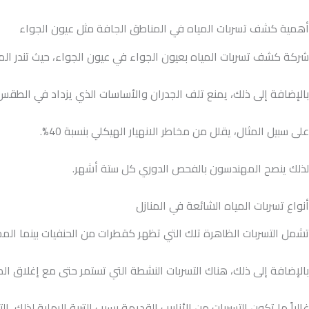
أهمية كشف تسربات المياه في المناطق الجافة مثل عيون الجواء
شركة كشف تسربات المياه بعيون الجواء في عيون الجواء، حيث تندر المي
بالإضافة إلى ذلك، يمنع تلف الجدران والأساسات الذي يزداد في الطقس ا
على سبيل المثال، يقلل من مخاطر الانهيار الهيكلي بنسبة 40%.
لذلك ينصح المهندسون بالفحص الدوري كل ستة أشهر.
أنواع تسربات المياه الشائعة في المنازل
تشمل التسربات الظاهرة تلك التي تظهر كقطرات من الحنفيات بينما المخ
بالإضافة إلى ذلك، هناك التسربات النشطة التي تستمر حتى مع إغلاق الصن
غالباً ما تكون التسربات من الأنابيب القديمة بسبب التربة الرملية لذلك، ال