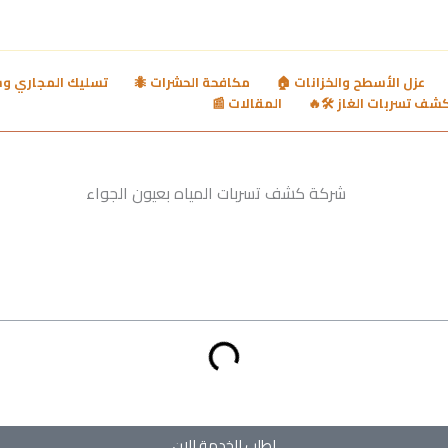
ي وشفط بيارات 🚿
مكافحة الحشرات 🐜
عزل الأسطح والخزانات 🏠
المقالات 📰
كشف تسربات الغاز 🛠️
اطلب الخدمة الان