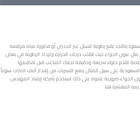
سعوديةلتجد بقع رطوبة تتسلل عبر الجدران أو فاتورة مياه مرتفعة
ل عيون الجواء حيث تتقلب درجات الحرارة وتزداد الرطوبة في بعض
خصصة تقدم حلولا سريعة ودقيقة تجنبك المتاعب قبل تفاقمها
اسات في المناطق الجافة مثل السعودية على سبيل المثال يمنع التسربات من إهدار آلاف اللترات سنوياً
بعيون الجواء ضرورية علاوة على ذلك تستخدم شركة إرشاد المهندس
مة المنتشرة هنا.