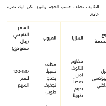
التكاليف تختلف حسب الحجم والنوع، لكن إليك نظرة
عامة.
السعر
وع
التقريبي
المزايا
العيوب
لخدمة
(ريال
سعودي)
مقاوم
مكلف
للتلوث،
زل
نسبياً،
120-180
آمن
يبوكسي
يحتاج
للمتر
صحياً،
اخلي
تجفيف
المربع
يدوم
طويل
طويلاً