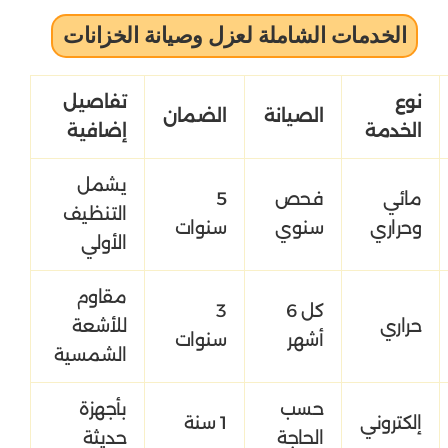
الخدمات الشاملة لعزل وصيانة الخزانات
نوع
تفاصيل
الصيانة
الضمان
الخدمة
إضافية
يشمل
مائي
فحص
5
التنظيف
وحراري
سنوي
سنوات
الأولي
مقاوم
كل 6
3
حراري
للأشعة
أشهر
سنوات
الشمسية
حسب
بأجهزة
إلكتروني
1 سنة
الحاجة
حديثة