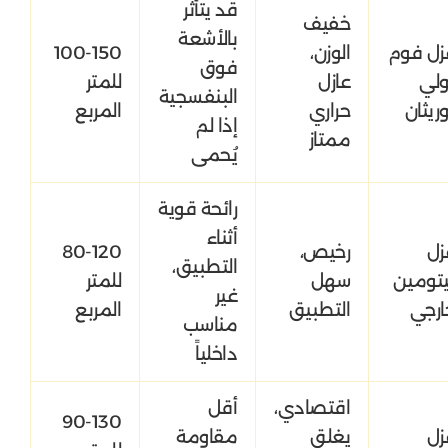
قد يتأثر
خفيف
بالأشعة
زل فوم
الوزن،
100-150
فوق
ولي
عازل
للمتر
البنفسجية
وريثان
حراري
المربع
إذا لم
ممتاز
يُحمى
رائحة قوية
أثناء
زل
رخيص،
80-120
التطبيق،
يتومين
سهل
للمتر
غير
ارجي
التطبيق
المربع
مناسب
داخلياً
اقتصادي،
أقل
90-130
زل
يغلق
مقاومة