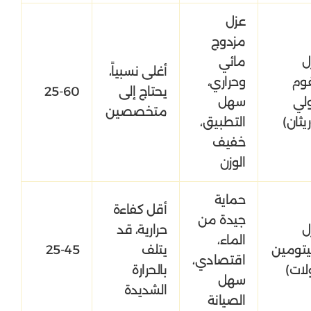
عزل
مزدوج
ل
مائي
أغلى نسبياً،
فوم
وحراري،
يحتاج إلى
25-60
ولي
سهل
متخصصين
يثان)
التطبيق،
خفيف
الوزن
حماية
أقل كفاءة
جيدة من
ل
حرارية، قد
الماء،
بيتومين
يتلف
25-45
اقتصادي،
لات)
بالحرارة
سهل
الشديدة
الصيانة