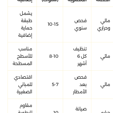
يشمل
مائي
فحص
طبقة
10-15
وحراري
سنوي
حماية
إضافية
تنظيف
مناسب
مائي
كل 6
8-10
للأسطح
أشهر
المسطحة
فحص
اقتصادي
مائي
بعد
5-7
للمباني
الأمطار
الصغيرة
مقاوم
صيانة
حراري
10
للرطوبة