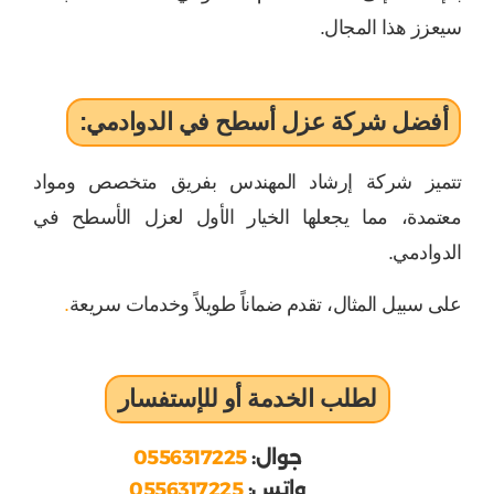
سيعزز هذا المجال.
أفضل شركة عزل أسطح في الدوادمي:
تتميز شركة إرشاد المهندس بفريق متخصص ومواد
معتمدة، مما يجعلها الخيار الأول لعزل الأسطح في
الدوادمي.
على سبيل المثال، تقدم ضماناً طويلاً وخدمات سريعة
.
لطلب الخدمة أو للإستفسار
جوال:
0556317225
واتس:
0556317225