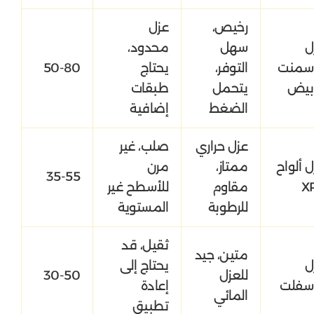
رخيص،
عزل
ل
سهل
محدود،
إسمنت
التوفر،
يحتاج
50-80
أبيض
يتحمل
طبقات
الضغط
إضافية
عزل حراري
صلب، غير
ل ألواح
ممتاز،
مرن
35-55
X
مقاوم
للأسطح غير
للرطوبة
المستوية
ثقيل، قد
متين، جيد
ل
يحتاج إلى
للعزل
30-50
أسفلت
إعادة
المائي
تطبيق