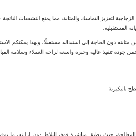
لزجاجية لتعزيز التماسك والمتانة، مما يمنع التشققات الناتجة 
نة المستقبلية.
 متانته دون الحاجة إلى استبداله مستقبلًا، ولهذا يمكنكم ال
 بالبكيرية
المعالجة، حيث يطبق مباشرة فوق البلاط دون إزالته، ما يوفر 