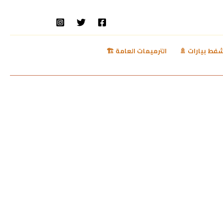
فط بيارات 🚿
الترميمات العامة 🏗️