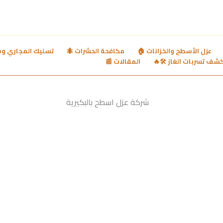
ي وشفط بيارات 🚿
مكافحة الحشرات 🐜
عزل الأسطح والخزانات 🏠
المقالات 📰
كشف تسربات الغاز 🛠️