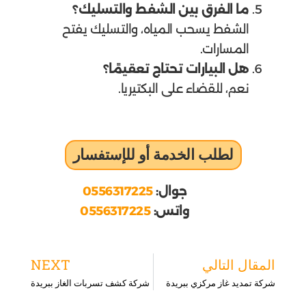
ما الفرق بين الشفط والتسليك؟
الشفط يسحب المياه، والتسليك يفتح
المسارات.
هل البيارات تحتاج تعقيمًا؟
نعم، للقضاء على البكتيريا.
لطلب الخدمة أو للإستفسار
جوال:
0556317225
واتس:
0556317225
ext
Prev
المقال التالي
NEXT
شركة تمديد غاز مركزي ببريدة
شركة كشف تسربات الغاز ببريدة