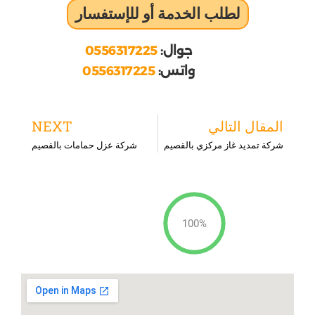
لطلب الخدمة أو للإستفسار
جوال:
0556317225
واتس:
0556317225
ext
Prev
المقال التالي
NEXT
شركة تمديد غاز مركزي بالقصيم
شركة عزل حمامات بالقصيم
100%