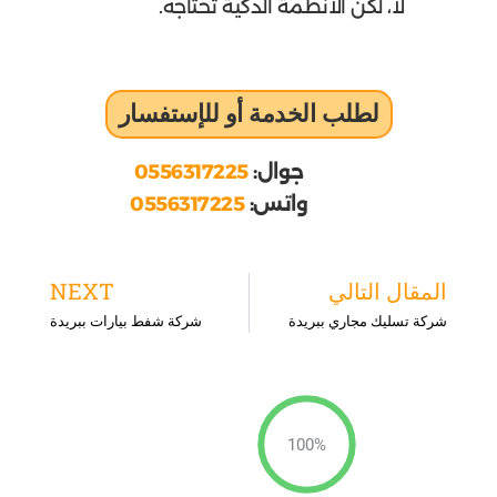
لا، لكن الأنظمة الذكية تحتاجه.
لطلب الخدمة أو للإستفسار
جوال:
0556317225
واتس:
0556317225
ext
Prev
المقال التالي
NEXT
شركة تسليك مجاري ببريدة
شركة شفط بيارات ببريدة
100%